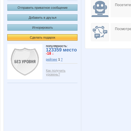
Посетит
Отправить приватное сообщение
Добавить в друзья
Игнорировать
Посмотре
Сделать подарок
популярность:
123359 место
-18 ↓
рейтинг
1
?
Как получить
уровень?