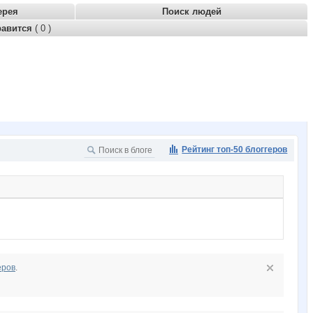
ерея
Поиск людей
равится
( 0 )
Рейтинг топ-50 блоггеров
еров
.