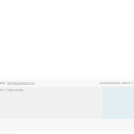
юса
:
biryusa.www.nn.ru
пользователь имеет 
е 1 года назад